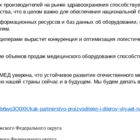
 производителей на рынке здравоохранения способству
ства, что в целом важно для обеспечения национальной 
формационных ресурсов и баз данных об оборудовании, 
лям.
илерами вырастет конкуренция и оптимизация логистиче
ние объемов продаж медицинского оборудования способс
ЕД уверена, что устойчивое развитие отечественного ме
ию нашей страны сейчас и в будущем. Мы будем делать в
b6wo3O0XK/kak-partnerstvo-proizvoditelej-i-dilerov-vliyaet-
кого Федерального округа