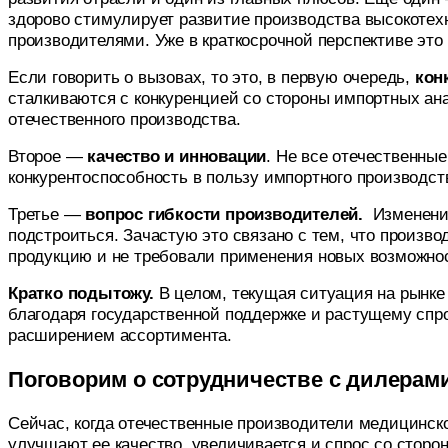
здорово стимулирует развитие производства высокотех
производителями. Уже в краткосрочной перспективе это
Если говорить о вызовах, то это, в первую очередь,
кон
сталкиваются с конкуренцией со стороны импортных ана
отечественного производства.
Второе —
качество и инновации
. Не все отечественны
конкурентоспособность в пользу импортного производст
Третье —
вопрос гибкости производителей.
Изменени
подстроиться.
Зачастую это связано с тем, что произв
продукцию и не требовали применения новых возможно
Кратко подытожу.
В целом, текущая ситуация на рынк
благодаря государственной поддержке и растущему спр
расширением ассортимента.
Поговорим о сотрудничестве с дилерам
Сейчас, когда отечественные производители медицинск
улучшают ее качество, увеличивается и спрос со сторо